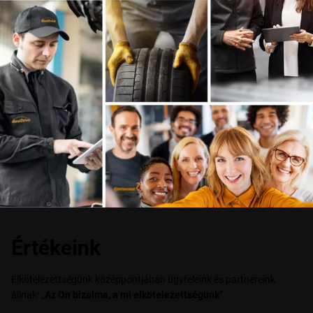
Értékeink
Elkötelezettségünk középpontjában ügyfeleink és partnereink
állnak: „
Az Ön bizalma, a mi elkötelezettségünk
”.