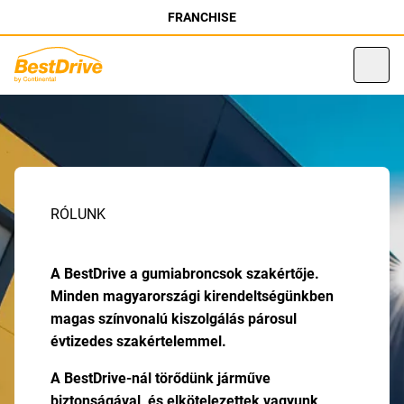
FRANCHISE
RÓLUNK
A BestDrive a gumiabroncsok szakértője.
Minden magyarországi kirendeltségünkben
magas színvonalú kiszolgálás párosul
évtizedes szakértelemmel.
A BestDrive-nál törődünk járműve
biztonságával, és elkötelezettek vagyunk