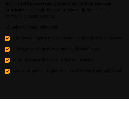
Beszállítóink kulcsszerepet játszanak abban, hogy minőségi
termékeket és szolgáltatásokat kínálhassunk, hozzájárulva
ügyfeleink elégedettségéhez.
Cégünk négy alapértékre épül:
Őszinteség, ügyfeleink és partnereink iránti tisztelet kifejezése.
Hűség, azzal, hogy hűek vagyunk vállalásainkhoz.
Átláthatóság, nyílt és őszinte kommunikációval.
Megbízhatóság, a bizalom és a követelmények biztosításával.