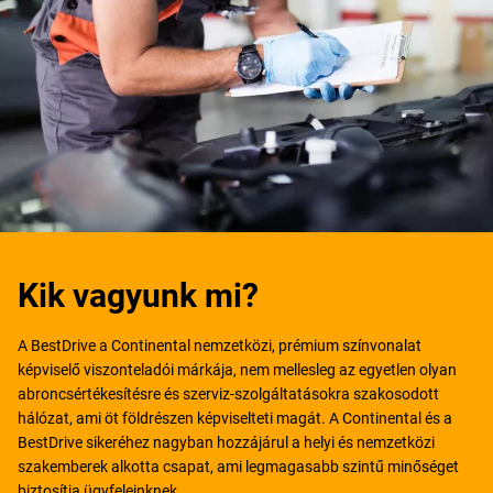
Kik vagyunk mi?
A BestDrive a Continental nemzetközi, prémium színvonalat
képviselő viszonteladói márkája, nem mellesleg az egyetlen olyan
abroncsértékesítésre és szerviz-szolgáltatásokra szakosodott
hálózat, ami öt földrészen képviselteti magát. A Continental és a
BestDrive sikeréhez nagyban hozzájárul a helyi és nemzetközi
szakemberek alkotta csapat, ami legmagasabb szintű minőséget
biztosítja ügyfeleinknek.